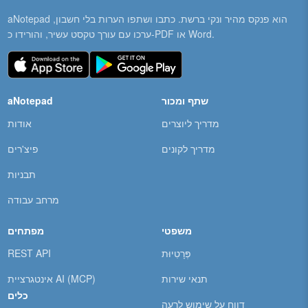
aNotepad הוא פנקס מהיר ונקי ברשת. כתבו ושתפו הערות בלי חשבון,
ערכו עם עורך טקסט עשיר, והורידו כ-PDF או Word.
שתף ומכור
aNotepad
מדריך ליוצרים
אודות
מדריך לקונים
פיצ'רים
תבניות
מרחב עבודה
משפטי
מפתחים
פְּרָטִיוּת
REST API
תנאי שירות
אינטגרציית AI (MCP)
כלים
דווח על שימוש לרעה